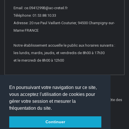
Email: ce.0941299B@ac-creteil.fr
Téléphone: 01.53.88.10.33
Adresse: 20 rue Paul Vaillant-Couturier, 94500 Champigny-sur-
Marne FRANCE
Notre établissement accueille le public aux horaires suivants :
les lundis, mardis, jeudis, et vendredis de 8h00 à 17h30
et le mercredi de 8h00 à 12h00
En poursuivant votre navigation sur ce site,
vous acceptez l'utilisation de cookies pour
© 2016
Websco Innovations
-
Mentions Légales
-
Liste Complète des
gérer votre session et mesurer la
articles
fréquentation du site.
Continuer